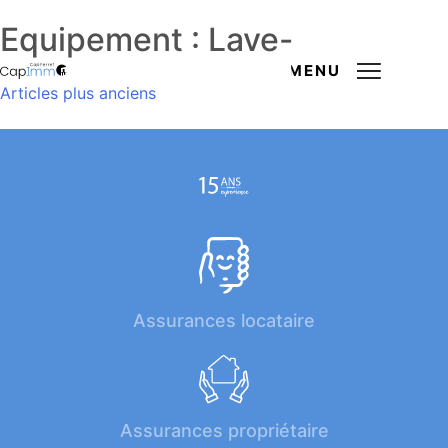
Equipement :
Lave-linge
MENU
Navigation
Articles plus anciens
des
articles
Assurances locataire
Assurances propriétaire