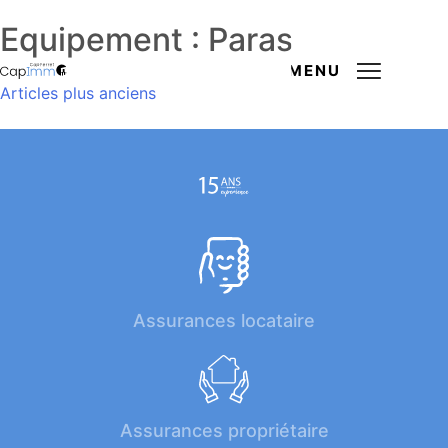
Equipement :
Parasol
MENU
Navigation
Articles plus anciens
des
articles
Assurances locataire
Assurances propriétaire