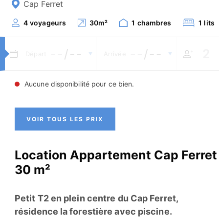
Cap Ferret
4
voyageurs
30
m²
1
chambres
1
lits
--
/--
--
/--
Départ
Arrivée
Aucune disponibilité pour ce bien.
VOIR TOUS LES PRIX
Location Appartement Cap Ferret
30 m²
Petit T2 en plein centre du Cap Ferret,
résidence la forestière avec piscine.