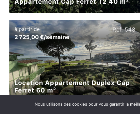
Appartement Cap Ferret T2 40 m²
à partir de
Ref. 548
2 725,00 €/semaine
Location Appartement Duplex Cap
Ferret 60 m²
Nous utilisons des cookies pour vous garantir la meill
à partir de
Ref. 1193
2 675,00 €/semaine