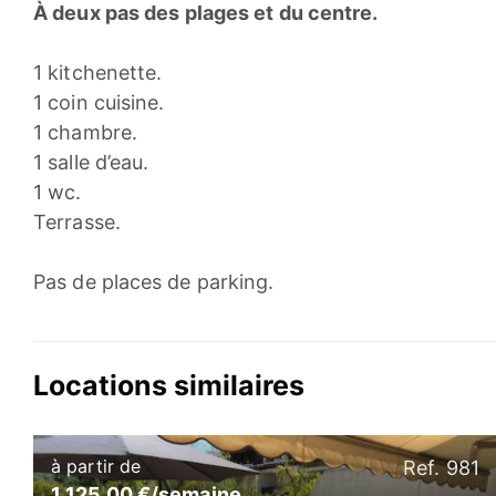
À deux pas des plages et du centre.
1 kitchenette.
1 coin cuisine.
1 chambre.
1 salle d’eau.
1 wc.
Terrasse.
Pas de places de parking.
Locations similaires
à partir de
Ref. 981
1 125,00 €/semaine