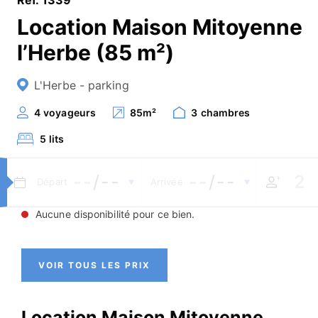
Location Maison Mitoyenne
l’Herbe (85 m²)
L'Herbe - parking
4
voyageurs
85
m²
3
chambres
5
lits
--
/--
--
/--
Départ
Arrivée
Aucune disponibilité pour ce bien.
VOIR TOUS LES PRIX
Location Maison Mitoyenne