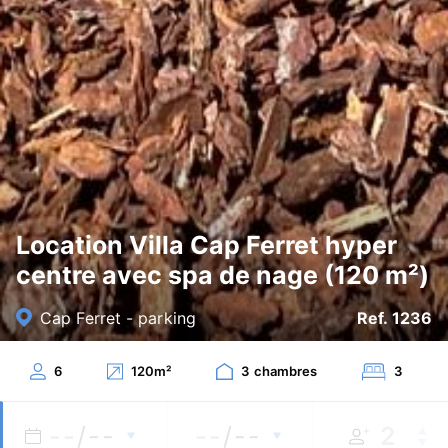
Location Villa Cap Ferret hyper
centre avec spa de nage (120 m²)
Cap Ferret - parking
Ref. 1236
6
120
m²
3
chambres
3
--
/--
--
/--