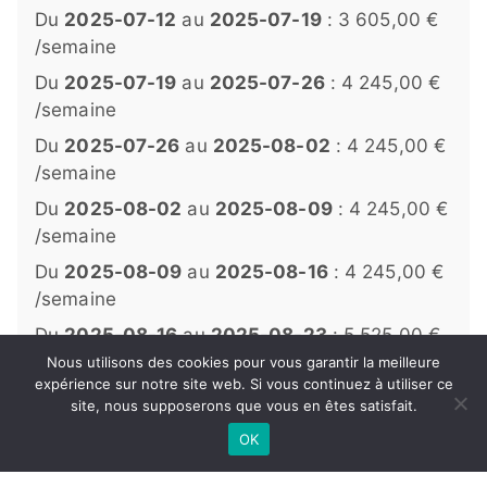
Du
2025-07-12
au
2025-07-19
: 3 605,00 €
/semaine
Du
2025-07-19
au
2025-07-26
: 4 245,00 €
/semaine
Du
2025-07-26
au
2025-08-02
: 4 245,00 €
/semaine
Du
2025-08-02
au
2025-08-09
: 4 245,00 €
/semaine
Du
2025-08-09
au
2025-08-16
: 4 245,00 €
/semaine
Du
2025-08-16
au
2025-08-23
: 5 525,00 €
/semaine
Nous utilisons des cookies pour vous garantir la meilleure
expérience sur notre site web. Si vous continuez à utiliser ce
à partir de
Du
2025-08-23
au
2025-08-30
: 3 605,00 €
2 965,00€
site, nous supposerons que vous en êtes satisfait.
RESERVER
/semaine
par semaine
OK
Du
2025-08-30
au
2025-09-06
: 2 965,00 €