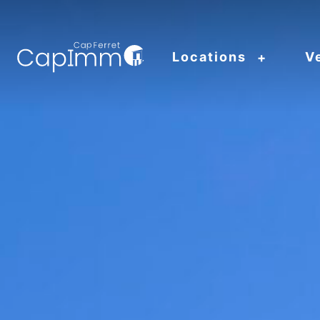
Locations
V