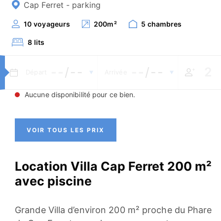
Cap Ferret - parking
10
voyageurs
200
m²
5
chambres
8
lits
--
/--
--
/--
Départ
Arrivée
Aucune disponibilité pour ce bien.
VOIR TOUS LES PRIX
Location Villa Cap Ferret 200 m²
avec piscine
Grande Villa d’environ 200 m² proche du Phare