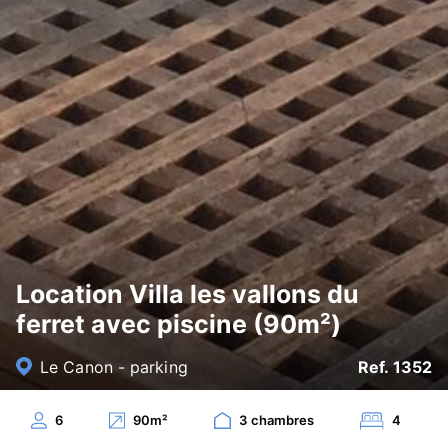
Location Villa les vallons du
ferret avec piscine (90m²)
Le Canon - parking
Ref. 1352
6
90
m²
3
chambres
4