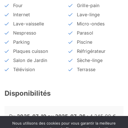
Four
Grille-pain
Internet
Lave-linge
Lave-vaisselle
Micro-ondes
Nespresso
Parasol
Parking
Piscine
Plaques cuisson
Réfrigérateur
Salon de Jardin
Sèche-linge
Télévision
Terrasse
Disponibilités
Du
2025-07-19
au
2025-07-26
: 4 245,00 €
/semaine
Nous utilisons des cookies pour vous garantir la meilleure