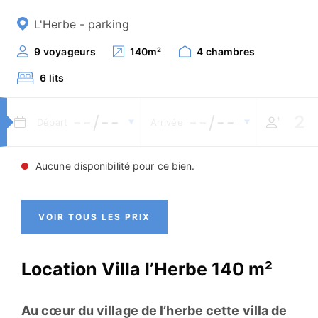
L'Herbe - parking
9
voyageurs
140
m²
4
chambres
6
lits
--
/--
--
/--
Départ
Arrivée
Aucune disponibilité pour ce bien.
VOIR TOUS LES PRIX
Location Villa l’Herbe 140 m²
Au cœur du village de l’herbe cette villa de