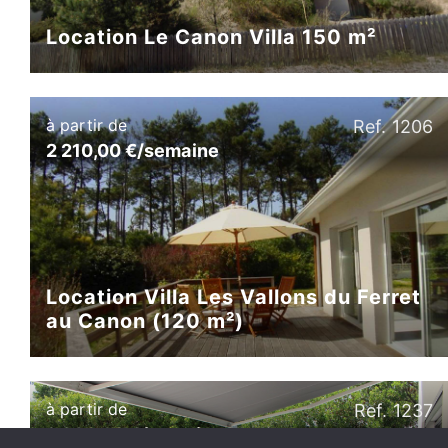
Location Le Canon Villa 150 m²
à partir de
Ref. 1206
2 210,00 €/semaine
Location Villa Les Vallons du Ferret
au Canon (120 m²)
à partir de
Ref. 1237
2 980,00 €/semaine