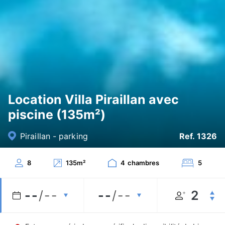
Location Villa Piraillan avec
piscine (135m²)
Piraillan - parking
Ref. 1326
8
135
m²
4
chambres
5
--
/--
--
/--