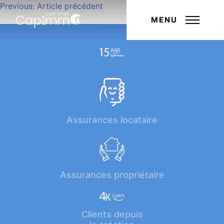
Navigation
Previous:
Article précédent
Next:
Article suivant
de
MENU
l’article
Assurances locataire
Assurances propriétaire
Clients depuis