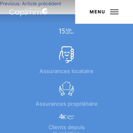
Navigation
Previous:
Article précédent
Next:
Article suivant
de
MENU
l’article
Assurances locataire
Assurances propriétaire
Clients depuis