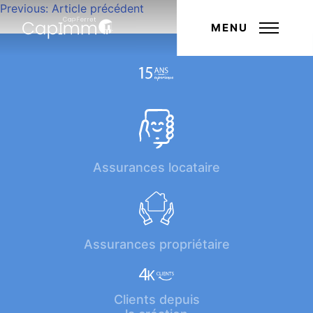
Navigation
Previous:
Article précédent
Next:
Article suivant
de
MENU
l’article
Assurances locataire
Assurances propriétaire
Clients depuis