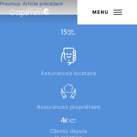
Navigation
Previous:
Article précédent
Next:
Article suivant
de
MENU
l’article
Assurances locataire
Assurances propriétaire
Clients depuis