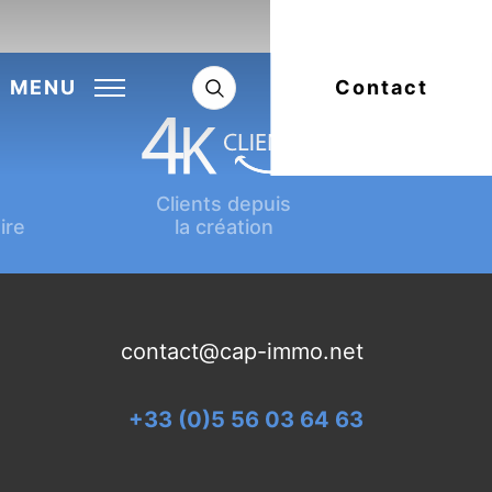
Next:
Article suivant
MENU
Contact
Clients depuis
ire
la création
contact@cap-immo.net
+33 (0)5 56 03 64 63