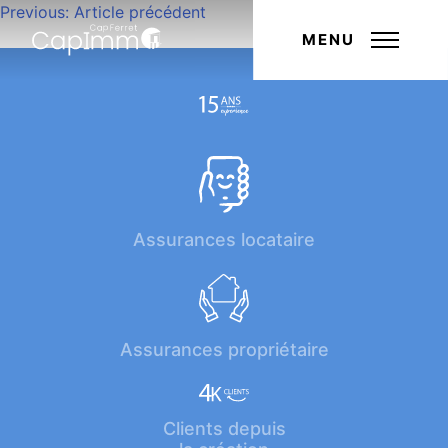
Navigation
Previous:
Article précédent
Next:
Article suivant
de
MENU
l’article
Assurances locataire
Assurances propriétaire
Clients depuis