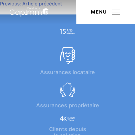
Navigation
Previous:
Article précédent
Next:
Article suivant
de
MENU
l’article
Assurances locataire
Assurances propriétaire
Clients depuis