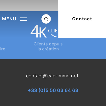
Next:
Article suivant
MENU
Contact
Clients depuis
ire
la création
contact@cap-immo.net
+33 (0)5 56 03 64 63