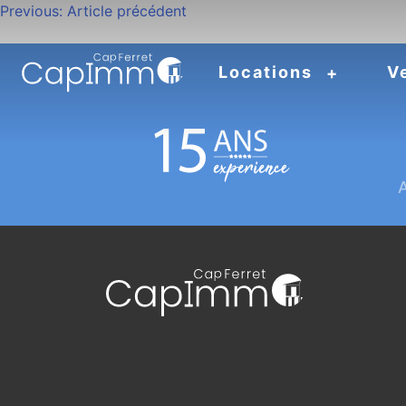
Navigation
Previous:
Article précédent
de
Locations
V
l’article
A