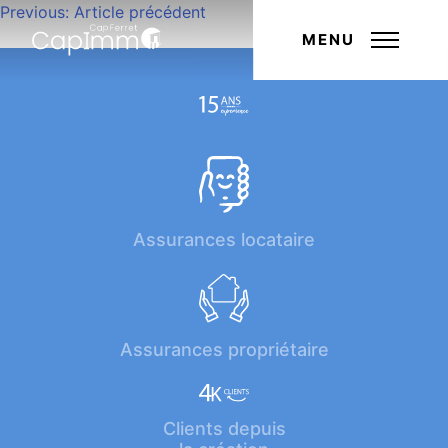
Navigation
Previous:
Article précédent
Next:
Article suivant
de
MENU
l’article
Assurances locataire
Assurances propriétaire
Clients depuis