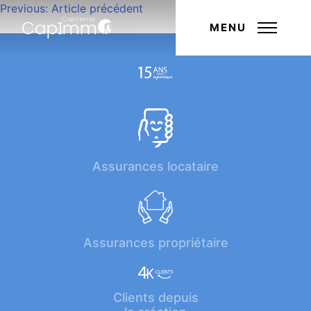
Navigation
Previous:
Article précédent
Next:
Article suivant
de
MENU
l’article
Assurances locataire
Assurances propriétaire
Clients depuis