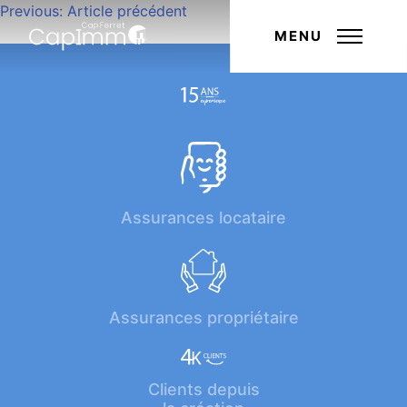
Navigation
Previous:
Article précédent
Next:
Article suivant
de
MENU
l’article
Assurances locataire
Assurances propriétaire
Clients depuis