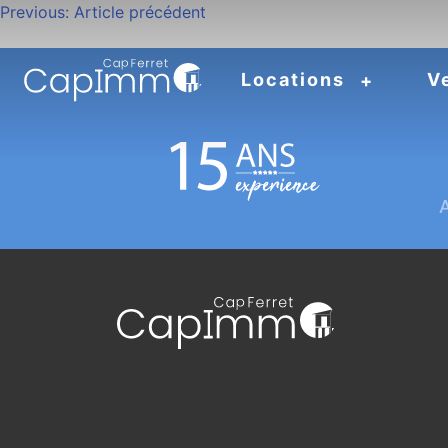
Navigation
Previous:
Article précédent
de
Locations
V
l’article
A