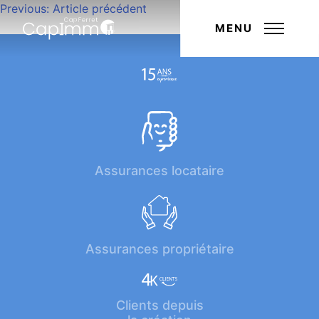
Navigation
Previous:
Article précédent
Next:
Article suivant
de
MENU
l’article
Assurances locataire
Assurances propriétaire
Clients depuis