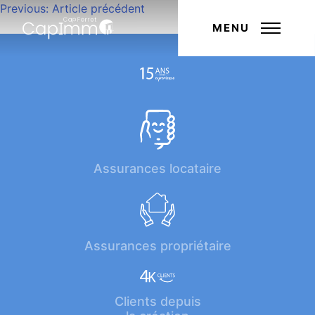
Navigation
Previous:
Article précédent
Next:
Article suivant
de
MENU
l’article
Assurances locataire
Assurances propriétaire
Clients depuis