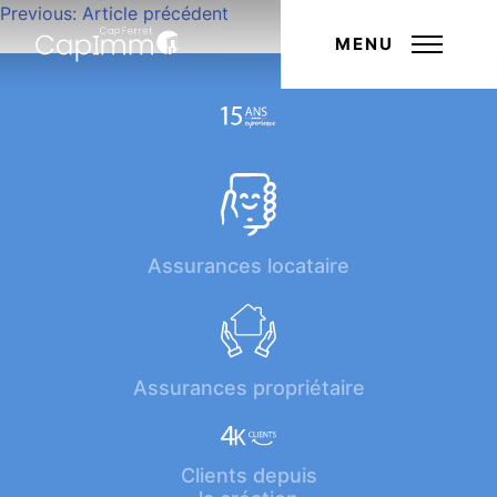
Navigation
Previous:
Article précédent
Next:
Article suivant
de
MENU
l’article
Assurances locataire
Assurances propriétaire
Clients depuis