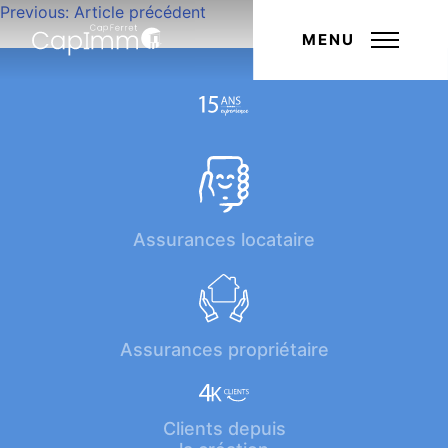
Navigation
Previous:
Article précédent
Next:
Article suivant
de
MENU
l’article
Assurances locataire
Assurances propriétaire
Clients depuis