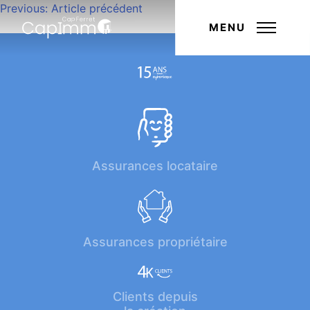
Navigation
Previous:
Article précédent
Next:
Article suivant
de
MENU
l’article
Assurances locataire
Assurances propriétaire
Clients depuis