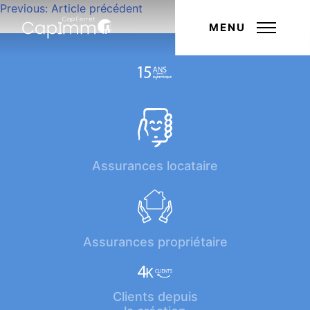
Navigation
Previous:
Article précédent
Next:
Article suivant
de
MENU
l’article
Assurances locataire
Assurances propriétaire
Clients depuis