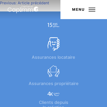
Navigation
Previous:
Article précédent
Next:
Article suivant
de
MENU
l’article
Assurances locataire
Assurances propriétaire
Clients depuis