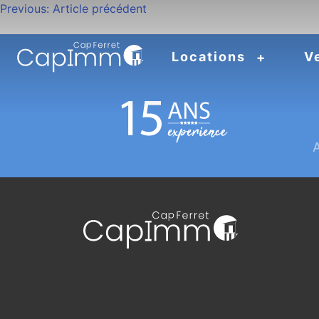
Navigation
Previous:
Article précédent
de
Locations
V
l’article
A