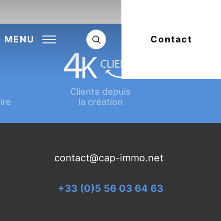
Next:
Article suivant
MENU
Contact
Clients depuis
ire
la création
contact@cap-immo.net
+33 (0)5 56 03 64 63