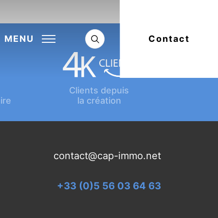
Next:
Article suivant
MENU
Contact
Clients depuis
ire
la création
contact@cap-immo.net
+33 (0)5 56 03 64 63