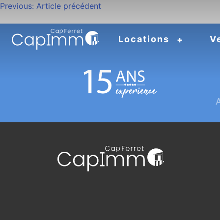
Navigation
Previous:
Article précédent
de
Locations
V
l’article
A