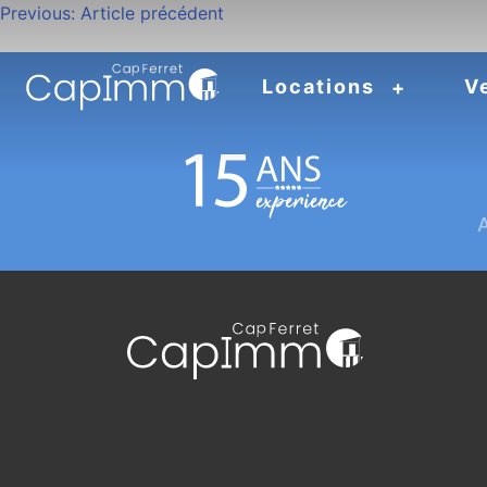
Navigation
Previous:
Article précédent
de
Locations
V
l’article
A