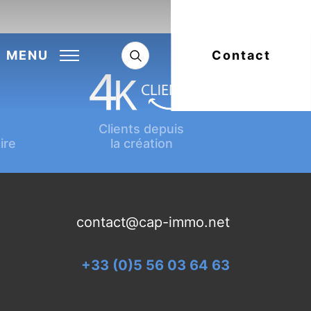
Next:
Article suivant
MENU
Contact
Clients depuis
ire
la création
contact@cap-immo.net
+33 (0)5 56 03 64 63