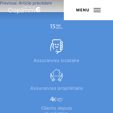
Navigation
Previous:
Article précédent
Next:
Article suivant
de
MENU
l’article
Assurances locataire
Assurances propriétaire
Clients depuis