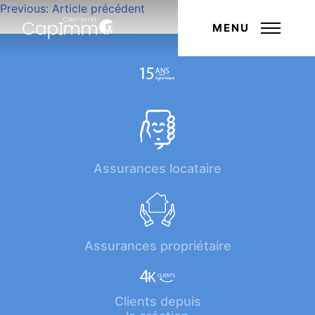
Navigation
Previous:
Article précédent
Next:
Article suivant
de
MENU
l’article
Assurances locataire
Assurances propriétaire
Clients depuis