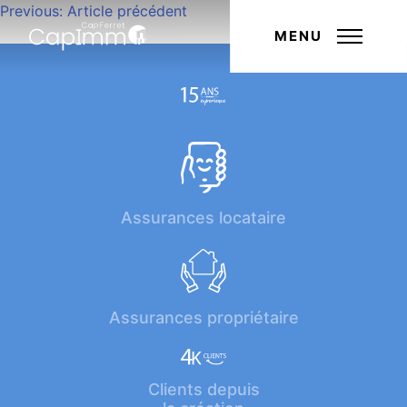
Navigation
Previous:
Article précédent
Next:
Article suivant
de
MENU
l’article
Assurances locataire
Assurances propriétaire
Clients depuis