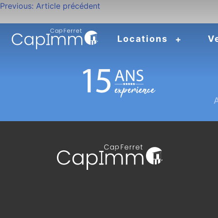
Navigation
Previous:
Article précédent
de
Locations
V
l’article
A