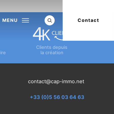
Next:
Article suivant
MENU
Contact
Clients depuis
ire
la création
contact@cap-immo.net
+33 (0)5 56 03 64 63