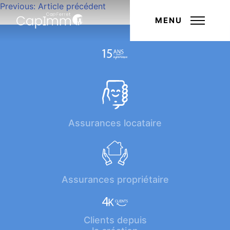
Navigation
Previous:
Article précédent
Next:
Article suivant
de
MENU
l’article
Assurances locataire
Assurances propriétaire
Clients depuis