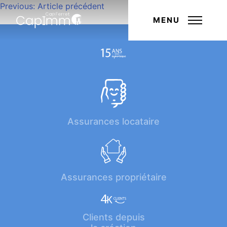
Navigation
Previous:
Article précédent
Next:
Article suivant
de
MENU
l’article
Assurances locataire
Assurances propriétaire
Clients depuis