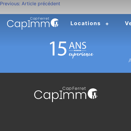
Navigation
Previous:
Article précédent
de
Locations
V
l’article
A