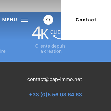
Next:
Article suivant
MENU
Contact
Clients depuis
ire
la création
contact@cap-immo.net
+33 (0)5 56 03 64 63