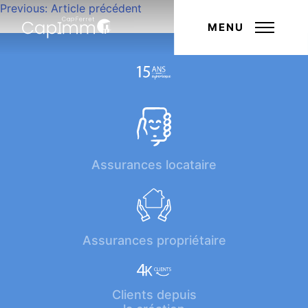
Navigation
Previous:
Article précédent
Next:
Article suivant
de
MENU
l’article
Assurances locataire
Assurances propriétaire
Clients depuis