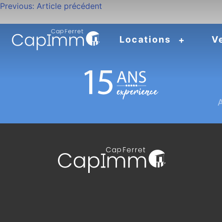
Navigation
Previous:
Article précédent
de
Locations
V
l’article
A