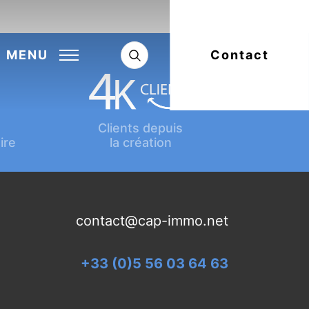
Next:
Article suivant
MENU
Contact
Clients depuis
ire
la création
contact@cap-immo.net
+33 (0)5 56 03 64 63