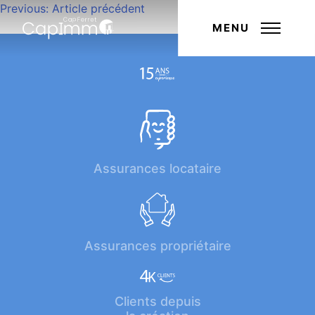
Navigation
Previous:
Article précédent
Next:
Article suivant
de
MENU
l’article
Assurances locataire
Assurances propriétaire
Clients depuis