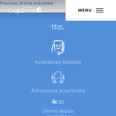
Navigation
Previous:
Article précédent
Next:
Article suivant
de
MENU
l’article
Assurances locataire
Assurances propriétaire
Clients depuis