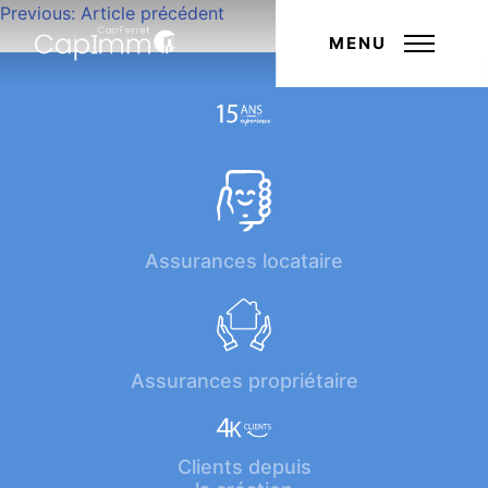
Navigation
Previous:
Article précédent
Next:
Article suivant
de
MENU
l’article
Assurances locataire
Assurances propriétaire
Clients depuis