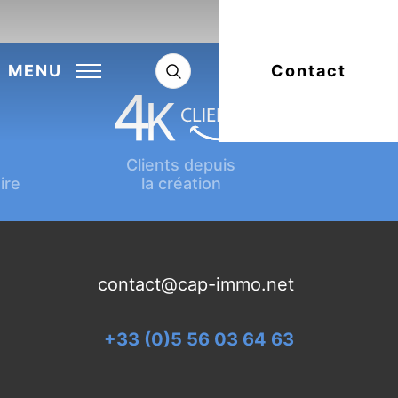
Next:
Article suivant
MENU
Contact
Clients depuis
ire
la création
contact@cap-immo.net
+33 (0)5 56 03 64 63