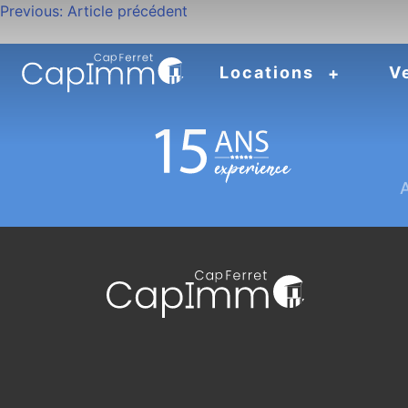
Navigation
Previous:
Article précédent
de
Locations
V
l’article
A