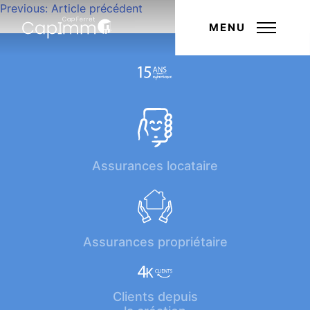
Navigation
Previous:
Article précédent
Next:
Article suivant
de
MENU
l’article
Assurances locataire
Assurances propriétaire
Clients depuis