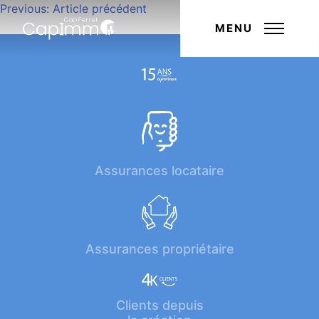
Navigation
Previous:
Article précédent
Next:
Article suivant
de
MENU
l’article
Assurances locataire
Assurances propriétaire
Clients depuis