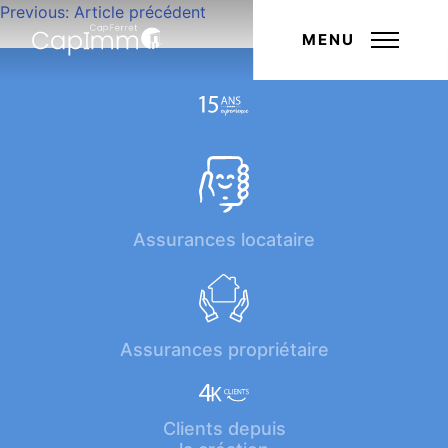
Navigation
Previous:
Article précédent
Next:
Article suivant
de
MENU
l’article
Assurances locataire
Assurances propriétaire
Clients depuis