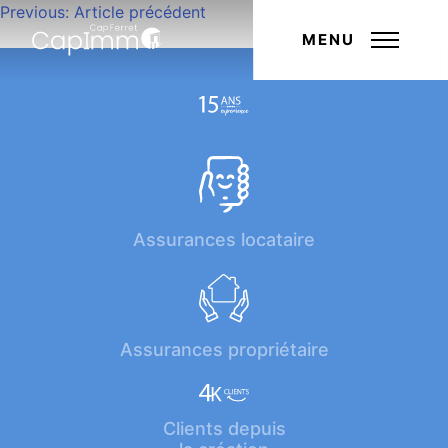
Navigation
Previous:
Article précédent
Next:
Article suivant
de
MENU
l’article
Assurances locataire
Assurances propriétaire
Clients depuis