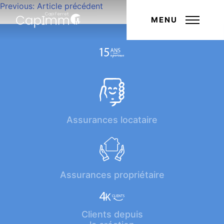
Navigation
Previous:
Article précédent
Next:
Article suivant
de
MENU
l’article
Assurances locataire
Assurances propriétaire
Clients depuis