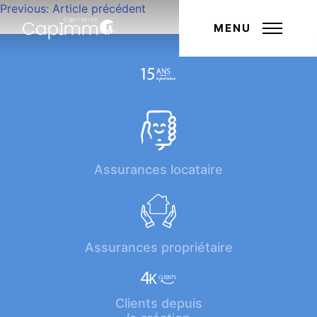
Navigation
Previous:
Article précédent
Next:
Article suivant
de
MENU
l’article
Assurances locataire
Assurances propriétaire
Clients depuis